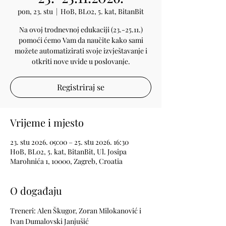
pon, 23. stu
  |  
HoB, BL02, 5. kat, BitanBit
Na ovoj trodnevnoj edukaciji (23.-25.11.)
pomoći ćemo Vam da naučite kako sami
možete automatizirati svoje izvještavanje i
otkriti nove uvide u poslovanje.
Registriraj se
Vrijeme i mjesto
23. stu 2026. 09:00 – 25. stu 2026. 16:30
HoB, BL02, 5. kat, BitanBit, Ul. Josipa
Marohnića 1, 10000, Zagreb, Croatia
O događaju
Treneri: Alen Škugor, Zoran Milokanović i 
Ivan Dumalovski Janjušić