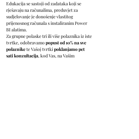
Edukacija se sastoji od zadataka koji se 
rješavaju na računalima, preduvjet za 
sudjelovanje je donošenje vlastitog 
prijenosnog računala s instaliranim Power 
BI alatima.
Za grupne polaske tri ili više polaznika iz iste 
tvrtke, odobravamo 
popust od 10% na sve 
polaznike
 te Vašoj tvrtki 
poklanjamo pet 
sati konzultacija
, kod Vas, na Vašim 
poslovnim zadacima, kako bismo osigurali 
da stečena znanja iskoristite na najbolji 
mogući način.
Cijena je 600 EUR + PDV (uključuje ručak, 
materijale za učenje i kavu u pauzama 
edukacije).
Registriraj se