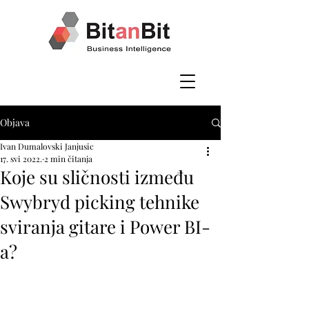
Objava
Ivan Dumalovski Janjusic
17. svi 2022.
2 min čitanja
Koje su sličnosti između
Swybryd picking tehnike
sviranja gitare i Power BI-
a?