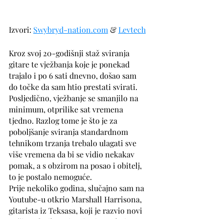
Izvori: 
Swybryd-nation.com
 & 
Levtech
Kroz svoj 20-godišnji staž sviranja 
gitare te vježbanja koje je ponekad 
trajalo i po 6 sati dnevno, došao sam 
do točke da sam htio prestati svirati. 
Posljedično, vježbanje se smanjilo na 
minimum, otprilike sat vremena 
tjedno. Razlog tome je što je za 
poboljšanje sviranja standardnom 
tehnikom trzanja trebalo ulagati sve 
više vremena da bi se vidio nekakav 
pomak, a s obzirom na posao i obitelj, 
to je postalo nemoguće. 
Prije nekoliko godina, slučajno sam na 
Youtube-u otkrio Marshall Harrisona, 
gitarista iz Teksasa, koji je razvio novi 