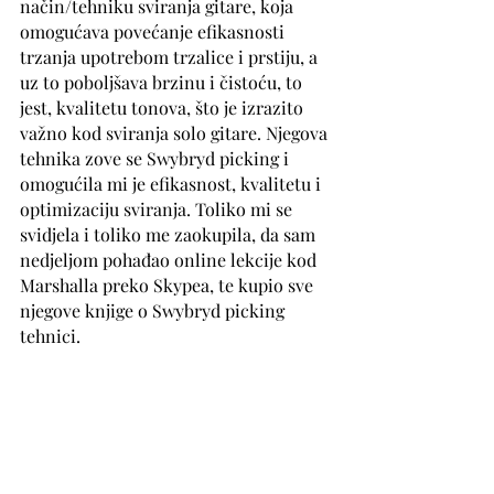
način/tehniku sviranja gitare, koja 
omogućava povećanje efikasnosti 
trzanja upotrebom trzalice i prstiju, a 
uz to poboljšava brzinu i čistoću, to 
jest, kvalitetu tonova, što je izrazito 
važno kod sviranja solo gitare. Njegova 
tehnika zove se Swybryd picking i 
omogućila mi je efikasnost, kvalitetu i 
optimizaciju sviranja. Toliko mi se 
svidjela i toliko me zaokupila, da sam 
nedjeljom pohađao online lekcije kod 
Marshalla preko Skypea, te kupio sve 
njegove knjige o Swybryd picking 
tehnici.