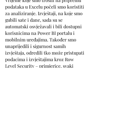
Vrijeme koje smo trošili na pripremu 
podataka u Excelu počeli smo koristiti 
za analiziranje. Izvještaji, na koje smo 
gubili sate i dane, sada su se 
automatski osvježavali i bili dostupni 
korisnicima na Power BI portalu i 
mobilnim uređajima. Također smo 
unaprijedili i sigurnost samih 
izvještaja, odredili tko može pristupati 
podacima i izvještajima kroz Row 
Level Security – primjerice, svaki 
kanal prodaje mogao bi vidjeti samo 
svoje prodajne rezultate, iako su svi 
pristupali istom izvještaju.
Da odgovorim na pitanje s početka 
teksta, koje su sličnosti i kakve veze 
imaju Swybryd picking tehnika 
sviranja gitare i Power BI, s obzirom 
da se radi o dva sasvim različita 
svijeta? 