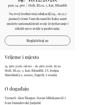
pon, 14. pro
  |  
HoB, BL02, 5. kat, BitanBit
Na ovoj trodnevnoj edukaciji (14.-16.12.)
pomoći ćemo Vam da naučite kako sami
možete automatizirati svoje izvještavanje i
otkriti nove uvide u poslovanje.
Registriraj se
Vrijeme i mjesto
14. pro 2026. 09:00 – 16. pro 2026. 16:30
HoB, BL02, 5. kat, BitanBit, Ul. Josipa
Marohnića 1, 10000, Zagreb, Croatia
O događaju
Treneri: Alen Škugor, Zoran Milokanović i 
Ivan Dumalovski Janjušić