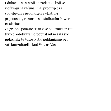
Edukacija se sastoji od zadataka koji se 
rješavaju na računalima, preduvjet za 
sudjelovanje je donošenje vlastitog 
prijenosnog računala s instaliranim Power 
BI alatima.
Za grupne polaske tri ili više polaznika iz iste 
tvrtke, odobravamo 
popust od 10% na sve 
polaznike
 te Vašoj tvrtki 
poklanjamo pet 
sati konzultacija
, kod Vas, na Vašim 
poslovnim zadacima, kako bismo osigurali 
da stečena znanja iskoristite na najbolji 
mogući način.
Cijena je 600 EUR + PDV (uključuje ručak, 
materijale za učenje i kavu u pauzama 
edukacije).
Registriraj se