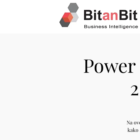
Power 
2
Na ovo
kako 