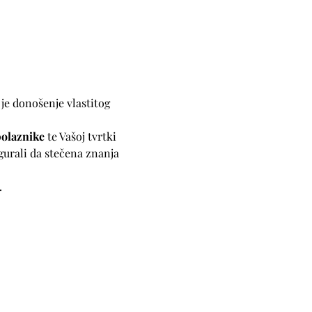
 je donošenje vlastitog 
polaznike
 te Vašoj tvrtki 
urali da stečena znanja 
.