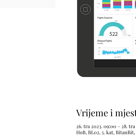
Vrijeme i mjes
26. tra 2023. 09:00 – 28. tra
HoB, BL02, 5. kat, BitanBit