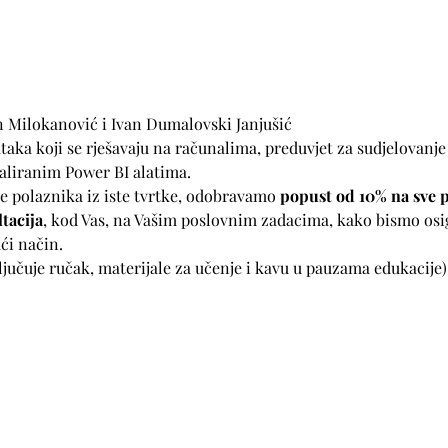
n Milokanović i Ivan Dumalovski Janjušić
taka koji se rješavaju na računalima, preduvjet za sudjelovanje
taliranim Power BI alatima.
še polaznika iz iste tvrtke, odobravamo 
popust od 10% na sve 
tacija
, kod Vas, na Vašim poslovnim zadacima, kako bismo osig
ći način.
ljučuje ručak, materijale za učenje i kavu u pauzama edukacije)