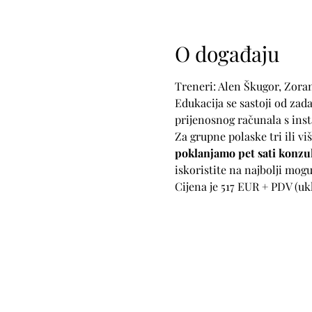
O događaju
Treneri: Alen Škugor, Zora
Edukacija se sastoji od zada
prijenosnog računala s ins
Za grupne polaske tri ili vi
poklanjamo pet sati konzul
iskoristite na najbolji mogu
Cijena je 517 EUR + PDV (uk