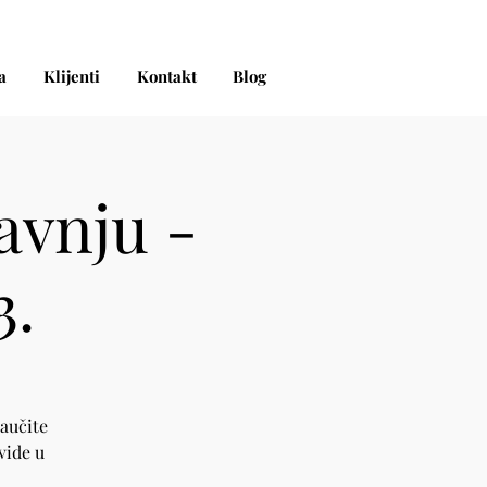
a
Klijenti
Kontakt
Blog
avnju -
3.
naučite
vide u