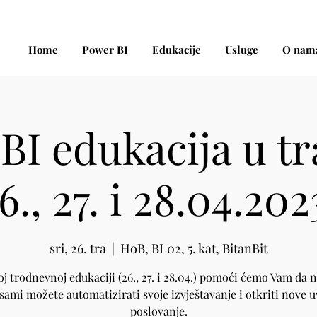
Home
Power BI
Edukacije
Usluge
O nam
BI edukacija u tr
6., 27. i 28.04.202
sri, 26. tra
  |  
HoB, BL02, 5. kat, BitanBit
j trodnevnoj edukaciji (26., 27. i 28.04.) pomoći ćemo Vam da 
sami možete automatizirati svoje izvještavanje i otkriti nove u
poslovanje.