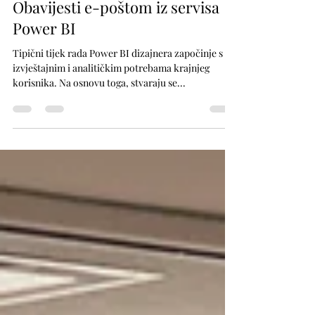
6. lip 2022.
3 min čitanja
Obavijesti e-poštom iz servisa
Power BI
Tipični tijek rada Power BI dizajnera započinje s
izvještajnim i analitičkim potrebama krajnjeg
korisnika. Na osnovu toga, stvaraju se...